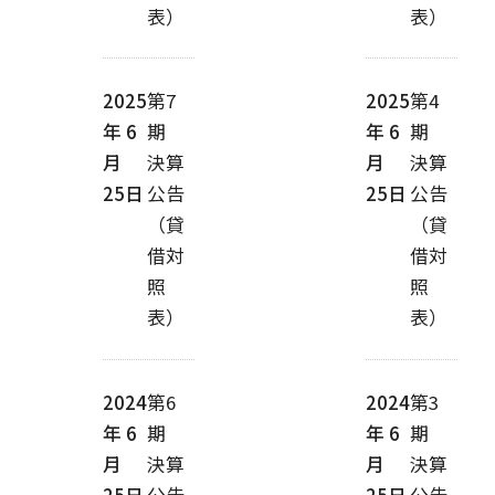
表）
表）
2025
第7
2025
第4
年 6
期
年 6
期
月
決算
月
決算
25日
公告
25日
公告
（貸
（貸
借対
借対
照
照
表）
表）
2024
第6
2024
第3
年 6
期
年 6
期
月
決算
月
決算