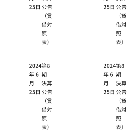
25日
公告
25日
公告
（貸
（貸
借対
借対
照
照
表）
表）
2024
第8
2024
第8
年 6
期
年 6
期
月
決算
月
決算
25日
公告
25日
公告
（貸
（貸
借対
借対
照
照
表）
表）