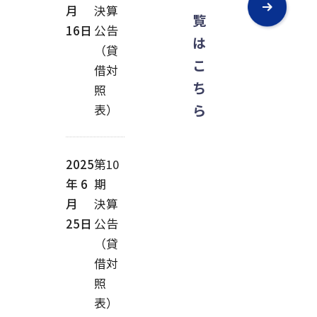
月
決算
覧
16日
公告
は
（貸
こ
借対
ち
照
ら
表）
2025
第10
年 6
期
月
決算
25日
公告
（貸
借対
照
表）