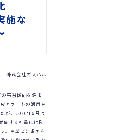
化
実施な
～
株式会社ガスパル
年の高温傾向を踏ま
警戒アラートの活用や
が、2026年6月よ
従事する社員には防
ます。事業者に求めら