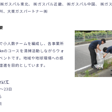
 ㈱ガスパル東北、 ㈱ガスパル近畿、 ㈱ガスパル中国、 ㈱ガ
、大東ガスパートナー㈱
要
で小人数チームを編成し、各事業所
4㎞のコースを清掃活動しながらウォ
ベントです。地域や地球環境への感
増進を目的としています。
ついて
～23日
名
点