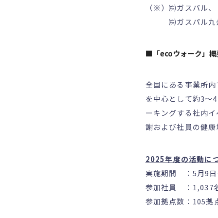
（※）㈱ガスパル、
㈱ガスパル九州
■「ecoウォーク」概
全国にある事業所内
を中心として約3～
ーキングする社内イ
謝および社員の健康
2025年度の活動に
実施期間 ：5月9日
参加社員 ：1,037
参加拠点数：105拠