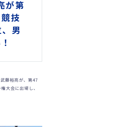
亮が第
ム競技
位、男
得！
武藤裕亮が、第47
手権大会に出場し、