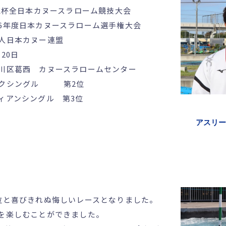
HK杯全日本カヌースラローム競技大会
日本カヌースラローム選手権大会
人日本カヌー連盟
月20日
川区葛西 カヌースラロームセンター
ックシングル 第2位
ンシングル 第3位
アスリー
位と喜びきれぬ悔しいレースとなりました。
を楽しむことができました。