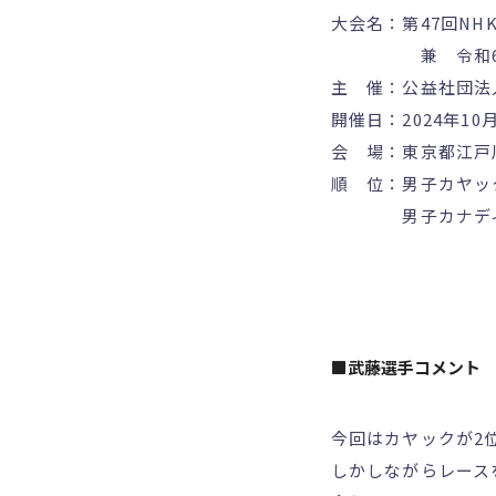
大会名：第47回N
兼 令和6年度
主 催：公益社団法
開催日：2024年10
会 場：東京都江戸
順 位：男子カヤ
男子カナディア
■武藤選手コメント
今回はカヤックが2
しかしながらレース