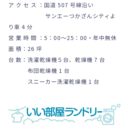
ア ク セ ス ：国道 507 号線沿い
サンエーつかざんシティよ
り車 4 分
営 業 時 間 ：5：00～25：00・年中無休
面 積：26 坪
台 数：洗濯乾燥機５台、乾燥機 7 台
布団乾燥機 1 台
スニーカー洗濯乾燥機 1 台