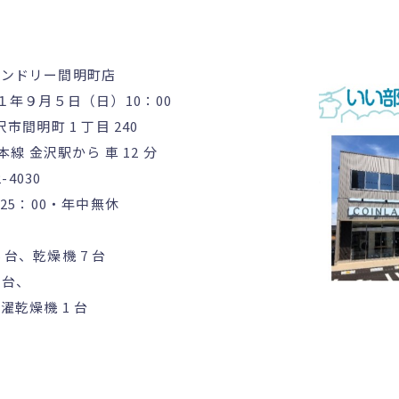
ランドリー間明町店
2１年９月５日（日）10：00
市間明町 1 丁目 240
本線 金沢駅から 車 12 分
-4030
～25：00・年中無休
台、乾燥機 7 台
台、
燥機 1 台