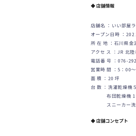
◆ 店舗情報
店舗名 ：いい部屋
オープン日時 ：20
所 在 地 ：石川県金沢
アクセ ス ：JR 北陸
電話番 号 ：076-292
営業時 間 ：5：00
面 積 ：20 坪
台 数 ：洗濯乾燥機５
布団乾燥機 1 
スニーカー洗濯乾
◆ 店舗コンセプト