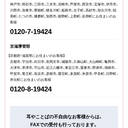
神戸市、明石市、三田市、三木市、尼崎市、芦屋市、西宮市、宝塚市、伊丹市、
川西市、加東市、豊能町、猪名川町、姫路市、太子町、高砂市、加古川市、稲
美町、たつの市、播磨町、加西市、能勢町、上郡町、佐用町にお住まいのお
客様
0120-7-19424
京滋導管部
【京都府・滋賀県にお住まいのお客様】
京都市、宇治市、向日市、長岡京市、城陽市、久御山町、大山崎町、亀岡市、
大津市、草津市、守山市、近江八幡市、東近江市、粟東市、野洲市、湖南市、
甲賀市、竜王町、長浜市、彦根市、愛荘町、多賀町、米原市、甲良町、日野町、
井出町にお住まいのお客様
0120-8-19424
耳やことばの不自由なお客様からは、
FAXでの受付も行っております。