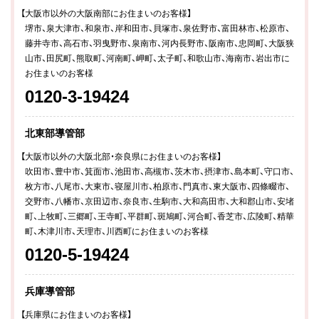
【大阪市以外の大阪南部にお住まいのお客様】
堺市、泉大津市、和泉市、岸和田市、貝塚市、泉佐野市、富田林市、松原市、
藤井寺市、高石市、羽曳野市、泉南市、河内長野市、阪南市、忠岡町、大阪狭
山市、田尻町、熊取町、河南町、岬町、太子町、和歌山市、海南市、岩出市に
お住まいのお客様
0120-3-19424
北東部導管部
【大阪市以外の大阪北部・奈良県にお住まいのお客様】
吹田市、豊中市、箕面市、池田市、高槻市、茨木市、摂津市、島本町、守口市、
枚方市、八尾市、大東市、寝屋川市、柏原市、門真市、東大阪市、四條畷市、
交野市、八幡市、京田辺市、奈良市、生駒市、大和高田市、大和郡山市、安堵
町、上牧町、三郷町、王寺町、平群町、斑鳩町、河合町、香芝市、広陵町、精華
町、木津川市、天理市、川西町にお住まいのお客様
0120-5-19424
兵庫導管部
【兵庫県にお住まいのお客様】