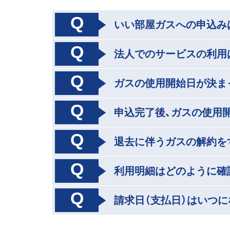
Q
いい部屋ガスへの申込み
Q
法人でのサービスの利用
Q
ガスの使用開始日が決ま
Q
申込完了後、ガスの使用
Q
退去に伴うガスの解約を
Q
利用明細はどのように確
Q
請求日（支払日）はいつに